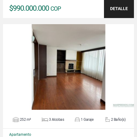
$990.000.000
COP
DETALLE
VER DETALLES
252 m²
3 Alcobas
1 Garaje
2 Baño(s)
Apartamento