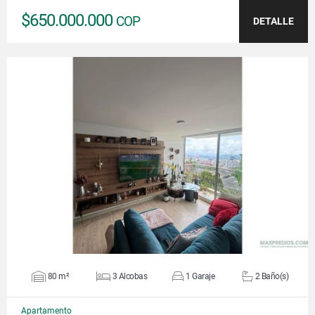
$650.000.000
COP
DETALLE
VER DETALLES
80 m²
3 Alcobas
1 Garaje
2 Baño(s)
Apartamento