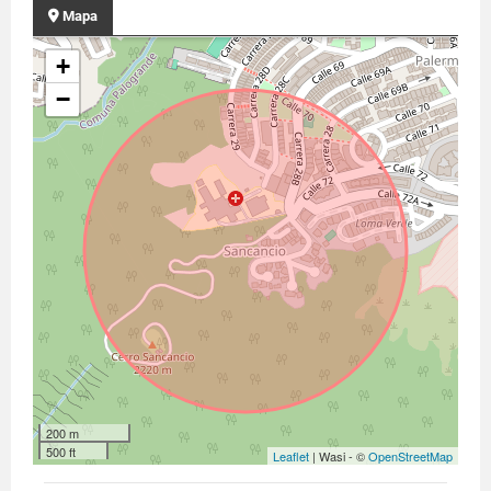
Mapa
+
−
200 m
500 ft
Leaflet
| Wasi - ©
OpenStreetMap