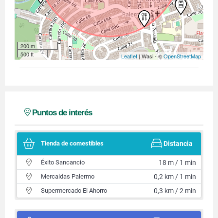
200 m
500 ft
Leaflet
| Wasi - ©
OpenStreetMap
Puntos de interés
Tienda de comestibles
Distancia
Éxito Sancancio
18 m / 1 min
Mercaldas Palermo
0,2 km / 1 min
Supermercado El Ahorro
0,3 km / 2 min