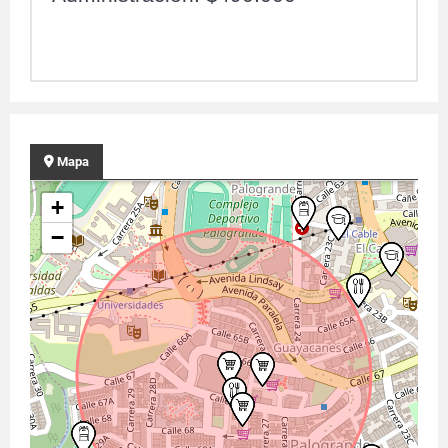
Mapa
+
−