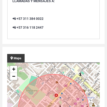
LLAMADAS Y MENSAJES A:
📲 +57 311 384 0022
📲 +57 316 118 2447
Mapa
+
−