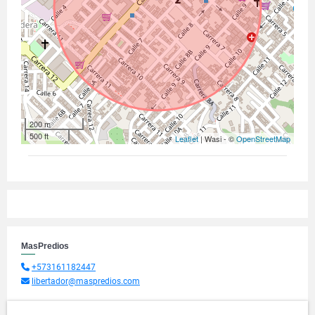
200 m
500 ft
Leaflet
| Wasi - ©
OpenStreetMap
MasPredios
+573161182447
libertador@maspredios.com