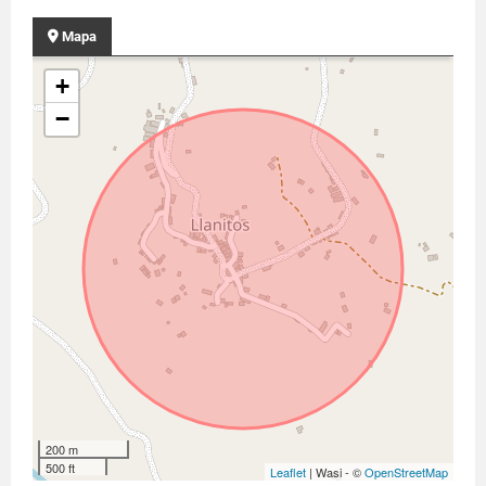
Mapa
+
−
200 m
500 ft
Leaflet
| Wasi - ©
OpenStreetMap