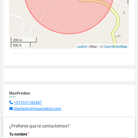
200 m
500 ft
Leaflet
| Wasi - ©
OpenStreetMap
MasPredios
+573161182447
libertador@maspredios.com
¿Prefieres que te contactemos?
*
Tu nombre