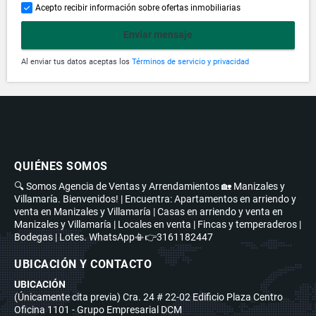
Acepto recibir información sobre ofertas inmobiliarias
Enviar mensaje
Al enviar tus datos aceptas los
Términos de servicio y privacidad
QUIÉNES SOMOS
🔍 Somos Agencia de Ventas y Arrendamientos 🏡 Manizales y
Villamaría. Bienvenidos! | Encuentra: Apartamentos en arriendo y
venta en Manizales y Villamaría | Casas en arriendo y venta en
Manizales y Villamaría | Locales en venta | Fincas y temperaderos |
Bodegas | Lotes. WhatsApp📳👉3161182447
UBICACIÓN Y CONTACTO
UBICACIÓN
(Únicamente cita previa) Cra. 24 # 22-02 Edificio Plaza Centro
Oficina 1101 - Grupo Empresarial DCM