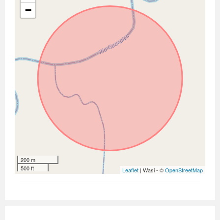
−
200 m
500 ft
Leaflet
| Wasi - ©
OpenStreetMap