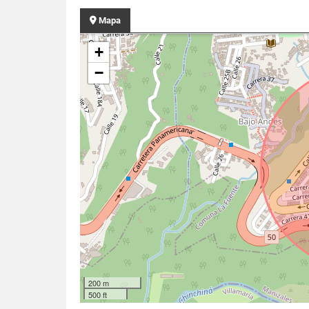
Mapa
+
−
200 m
500 ft