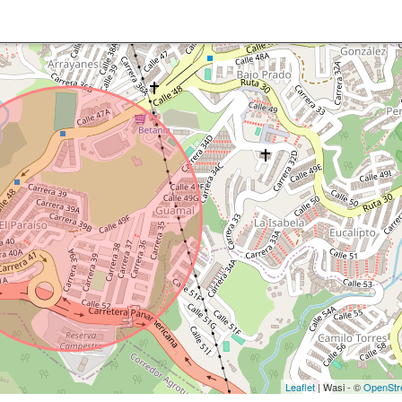
Leaflet
| Wasi - ©
OpenStr