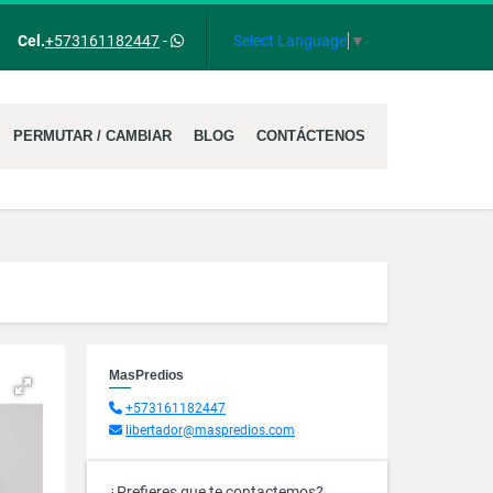
Select Language
▼
Cel.
+573161182447
-
PERMUTAR / CAMBIAR
BLOG
CONTÁCTENOS
MasPredios
+573161182447
libertador@maspredios.com
¿Prefieres que te contactemos?