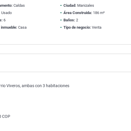
amento:
Caldas
Ciudad:
Manizales
:
Usado
Área Construida:
186 m²
s:
6
Baños:
2
 inmueble:
Casa
Tipo de negocio:
Venta
rrio Viveros, ambas con 3 habitaciones
50 COP