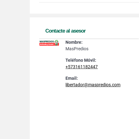
Contacte al asesor
Nombre:
MasPredios
Teléfono Móvil:
+573161182447
Email:
libertador@maspredios.com