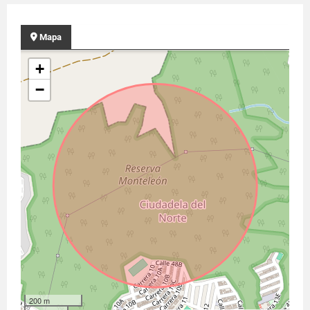
Mapa
+
−
200 m