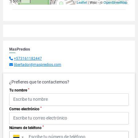
500 ft
Leaflet
| Wasi - ©
OpenStreetMap
MasPredios
+573161182447
libertador@maspredios.com
¿Prefieres que te contactemos?
*
Tu nombre
*
Correo electrónico
*
Número de teléfono
▼