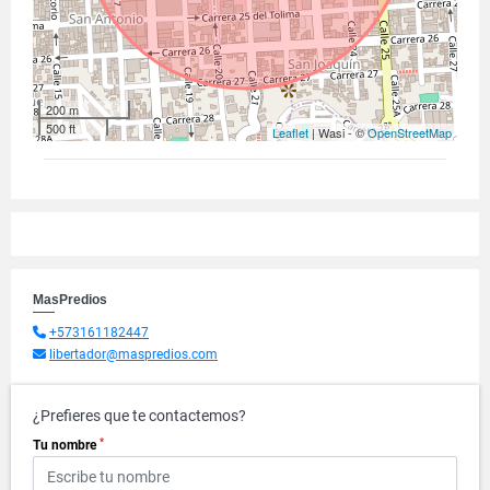
200 m
500 ft
Leaflet
| Wasi - ©
OpenStreetMap
MasPredios
+573161182447
libertador@maspredios.com
¿Prefieres que te contactemos?
*
Tu nombre