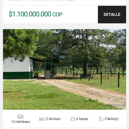
$1.100.000.000
COP
DETALLE
VER DETALLES
5 Alcobas
4 Garaje
5 Baño(s)
15 Hectáreas