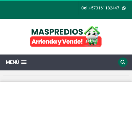
Cel.
+573161182447
-
MENÚ