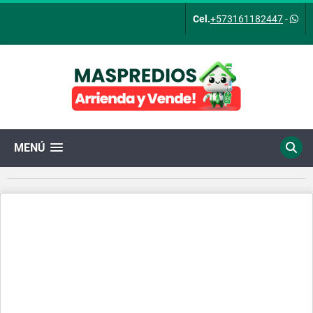
Cel.
+573161182447
-
MENÚ