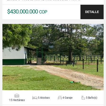
$430.000.000
COP
DETALLE
VER DETALLES
5 Alcobas
4 Garaje
5 Baño(s)
15 Hectáreas